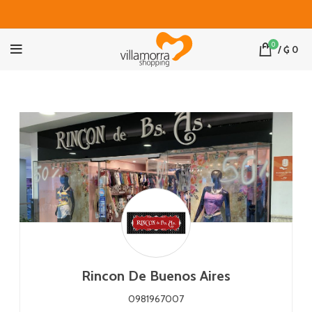
0
/
₲
0
Rincon De Buenos Aires
0981967007