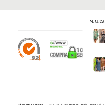
PUBLICA
Villamorra Shopping
2023 CREATED BY
Maps360 Web Design
. Solu