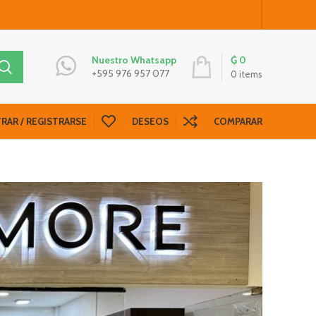
₲
0
Nuestro Whatsapp
+595 976 957 077
0
items
RAR / REGISTRARSE
DESEOS
COMPARAR