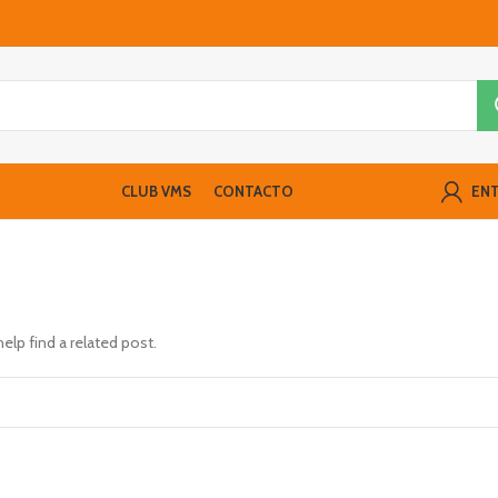
CLUB VMS
CONTACTO
ENT
elp find a related post.