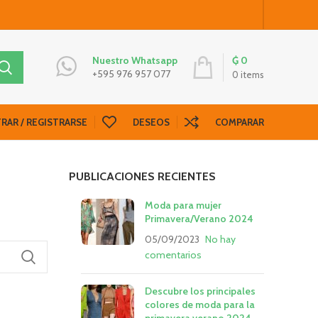
₲
0
Nuestro Whatsapp
+595 976 957 077
0
items
RAR / REGISTRARSE
DESEOS
COMPARAR
PUBLICACIONES RECIENTES
Moda para mujer
Primavera/Verano 2024
05/09/2023
No hay
comentarios
Descubre los principales
colores de moda para la