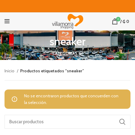
0
/
₲
0
sneaker
CATEGORIAS
Inicio
Productos etiquetados “sneaker”
No se encontraron productos que concuerden con
la selección.