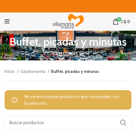
0
/
₲
0
Buffet, picadas y minutas
CATEGORIAS
Inicio
Gastronomía
Buffet, picadas y minutas
No se encontraron productos que concuerden con
la selección.