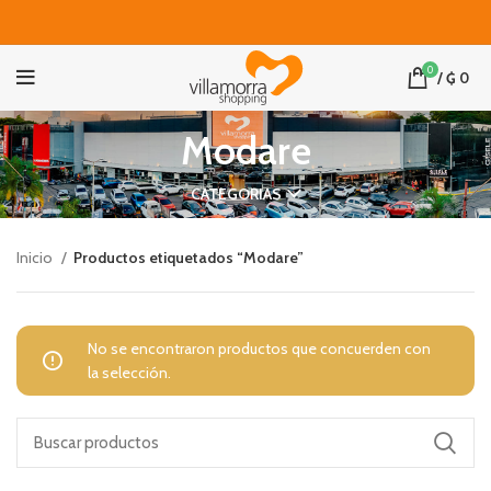
0
/
₲
0
Modare
CATEGORIAS
Inicio
Productos etiquetados “Modare”
No se encontraron productos que concuerden con
la selección.