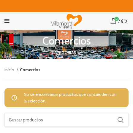
0
/
₲
0
Comercios
CATEGORIAS
Inicio
Comercios
No se encontraron productos que concuerden con
la selección.