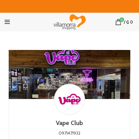
0
/
₲
0
Vape Club
0971471932