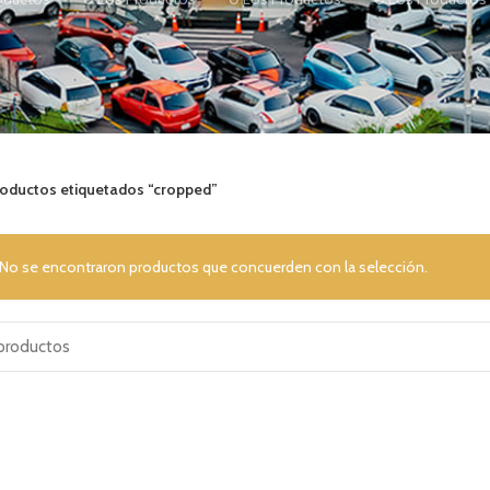
oductos etiquetados “cropped”
No se encontraron productos que concuerden con la selección.