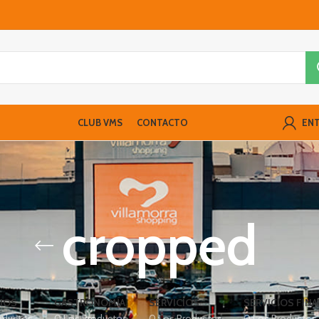
CLUB VMS
CONTACTO
ENT
cropped
IOS
GASTRONOMÍA
SERVICIOS
SERVICIOS FIN
oductos
0 Los Productos
0 Los Productos
0 Los Productos